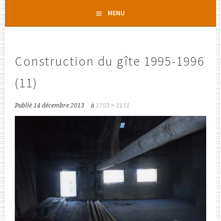
Aller
MENU
au
contenu
principal
Construction du gîte 1995-1996
(11)
Publié
14 décembre 2013
à
1703 × 1151