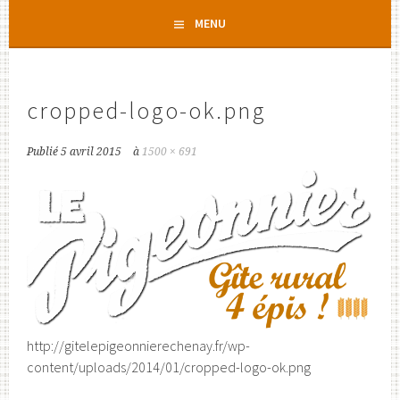
Aller
MENU
au
contenu
principal
cropped-logo-ok.png
Publié
5 avril 2015
à
1500 × 691
http://gitelepigeonnierechenay.fr/wp-
content/uploads/2014/01/cropped-logo-ok.png