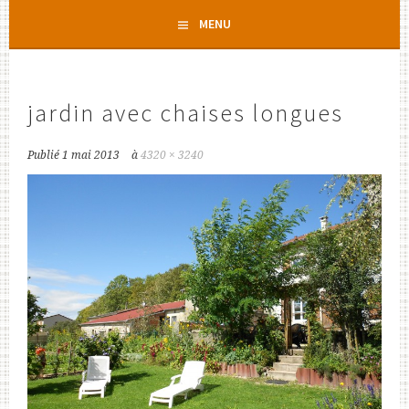
Aller
MENU
au
contenu
principal
jardin avec chaises longues
Publié
1 mai 2013
à
4320 × 3240