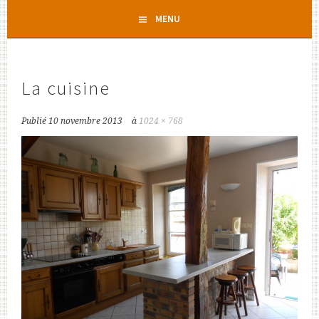
Aller
MENU
au
contenu
principal
La cuisine
Publié
10 novembre 2013
à
1024 × 768