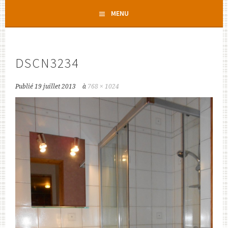
Aller
MENU
au
contenu
principal
DSCN3234
Publié
19 juillet 2013
à
768 × 1024