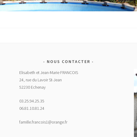
NOUS CONTACTER
Elisabeth et Jean-Marie FRANCOIS
24, rue du Lavoir St-Jean
52230 Echenay
03.25.94.25.35
06.81.10.81.24
famille.francois1@orange.fr