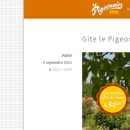
Aller
L
au
contenu
principal
Gite le Pige
Publié
6 septembre 2015
à
3022 × 1490