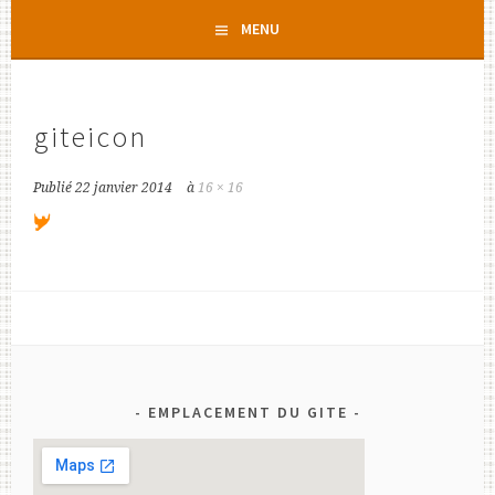
Aller
MENU
au
contenu
principal
giteicon
Publié
22 janvier 2014
à
16 × 16
EMPLACEMENT DU GITE