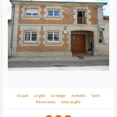
Accueil
Le gîte
Le village
Activités
Tarifs
Réservation
Venir au gîte