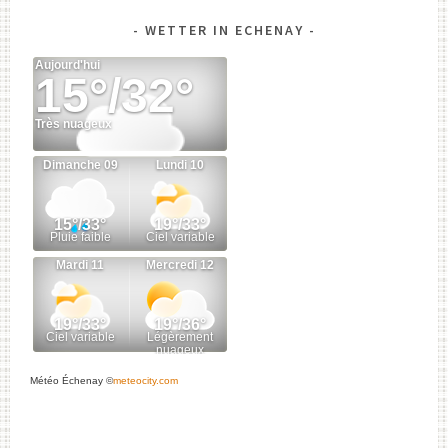
WETTER IN ECHENAY
Météo Échenay
©
meteocity.com