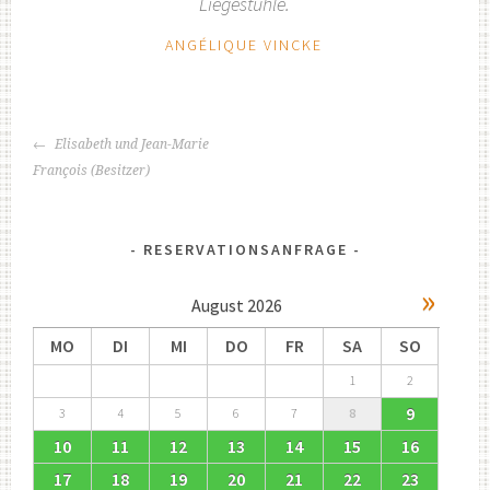
Liegestühle.
ANGÉLIQUE VINCKE
BEITRAGSNAVIGATION
Elisabeth und Jean-Marie
François (Besitzer)
RESERVATIONSANFRAGE
»
August
2026
MO
DI
MI
DO
FR
SA
SO
1
2
9
3
4
5
6
7
8
10
11
12
13
14
15
16
17
18
19
20
21
22
23