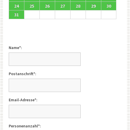
24
25
26
27
28
29
30
31
Name*:
Postanschrift*:
Email-Adresse*:
Personenanzahl*: