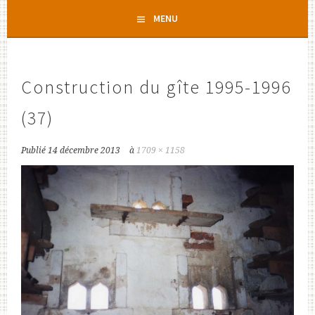
Aller
MENU
au
contenu
principal
Construction du gîte 1995-1996
(37)
Publié
14 décembre 2013
à
1709 × 1158