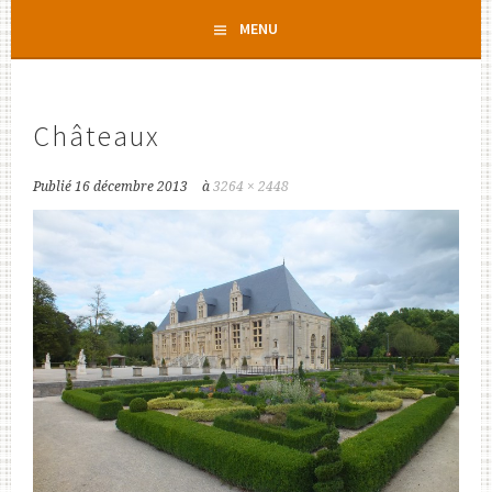
Aller
MENU
au
contenu
principal
Châteaux
Publié
16 décembre 2013
à
3264 × 2448