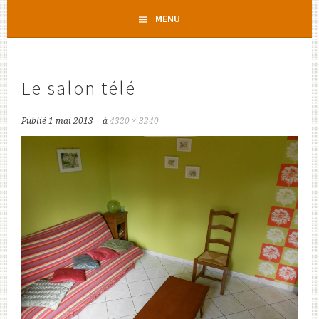
Aller
MENU
au
contenu
principal
Le salon télé
Publié
1 mai 2013
à
4320 × 3240