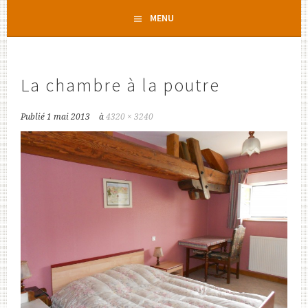
Aller
MENU
au
contenu
principal
La chambre à la poutre
Publié
1 mai 2013
à
4320 × 3240