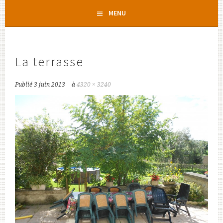
Aller
MENU
au
contenu
principal
La terrasse
Publié
3 juin 2013
à
4320 × 3240