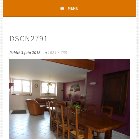
Aller
MENU
au
contenu
principal
DSCN2791
Publié
3 juin 2013
à
1024 × 768