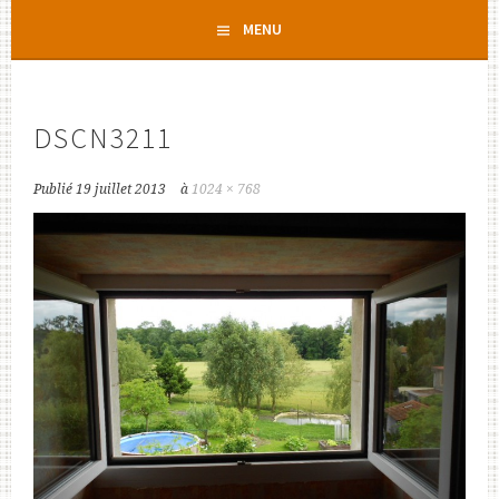
Aller
MENU
au
contenu
principal
DSCN3211
Publié
19 juillet 2013
à
1024 × 768