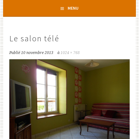
Aller
MENU
au
contenu
principal
Le salon télé
Publié
10 novembre 2013
à
1024 × 768