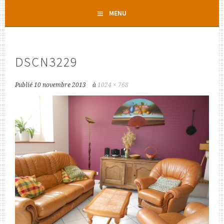
Aller
MENU
au
contenu
principal
DSCN3229
Publié
10 novembre 2013
à
1024 × 768