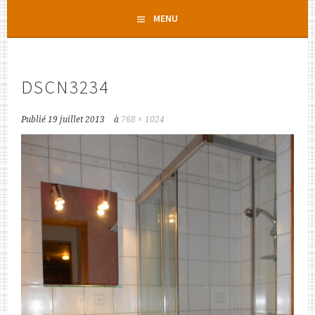
Aller
MENU
au
contenu
principal
DSCN3234
Publié
19 juillet 2013
à
768 × 1024