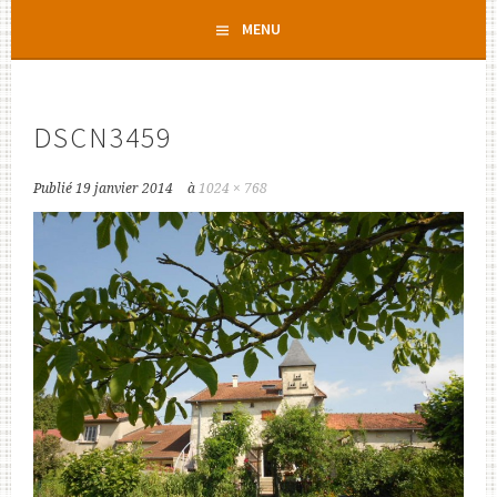
Aller
MENU
au
contenu
principal
DSCN3459
Publié
19 janvier 2014
à
1024 × 768