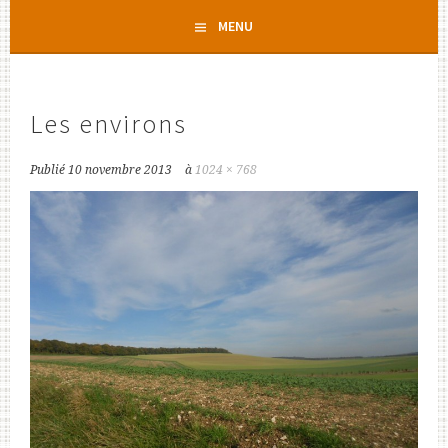
Aller
MENU
au
contenu
principal
Les environs
Publié
10 novembre 2013
à
1024 × 768