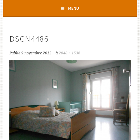
Aller
MENU
au
contenu
principal
DSCN4486
Publié
9 novembre 2013
à
2048 × 1536