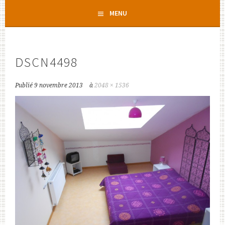
Aller
MENU
au
contenu
principal
DSCN4498
Publié
9 novembre 2013
à
2048 × 1536