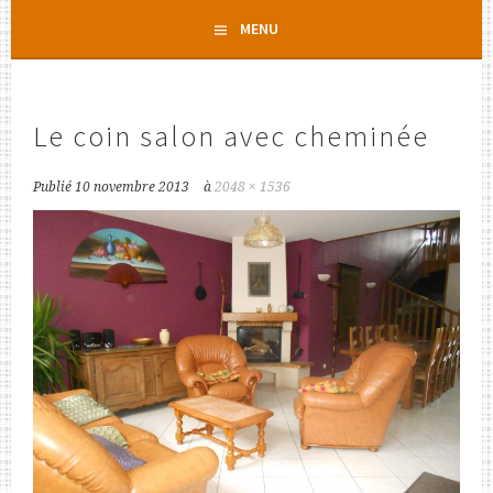
Aller
MENU
au
contenu
principal
Le coin salon avec cheminée
Publié
10 novembre 2013
à
2048 × 1536