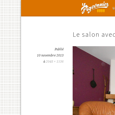
Aller
L
au
contenu
principal
Le salon ave
Publié
10 novembre 2013
à
2048 × 1536