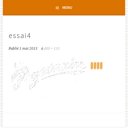
Aller
MENU
au
contenu
principal
essai4
Publié
1 mai 2013
à
400 × 155