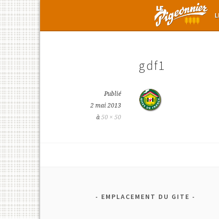
Aller
L
au
contenu
principal
gdf1
Publié
2 mai 2013
à
50 × 50
EMPLACEMENT DU GITE