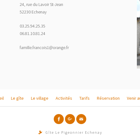
24, rue du Lavoir St-Jean
52230 Echenay
03.25.94.25.35
06.81.10.81.24
famille.francois1@orange.fr
il
Le gîte
Le village
Activités
Tarifs
Réservation
Venir a
f
g+
Email
Gîte Le Pigeonnier Echenay