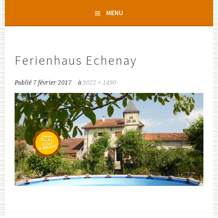
Aller
MENU
au
contenu
principal
Ferienhaus Echenay
Publié
7 février 2017
à
3022 × 1490