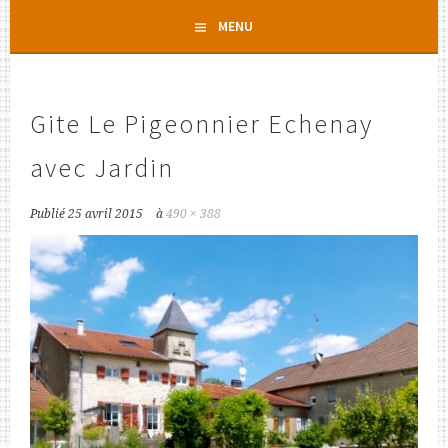
Aller
MENU
au
contenu
principal
Gite Le Pigeonnier Echenay
avec Jardin
Publié
25 avril 2015
à
490 × 388