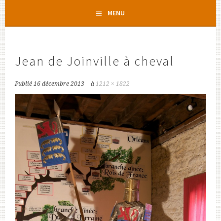
Aller
MENU
au
contenu
principal
Jean de Joinville à cheval
Publié
16 décembre 2013
à
1212 × 1822