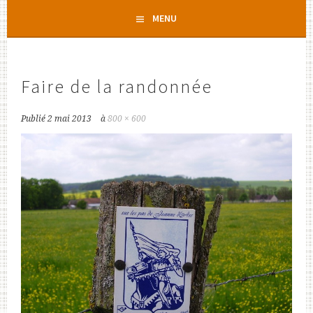
Aller
MENU
au
contenu
principal
Faire de la randonnée
Publié
2 mai 2013
à
800 × 600