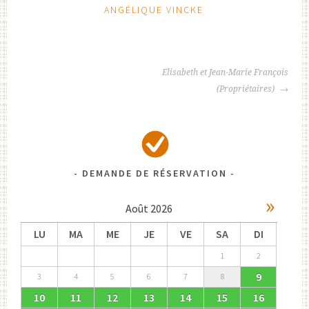
ANGÉLIQUE VINCKE
NAVIGATION
Elisabeth et Jean-Marie François
DES
(Propriétaires)
ARTICLES
DEMANDE DE RÉSERVATION
»
Août
2026
LU
MA
ME
JE
VE
SA
DI
1
2
9
3
4
5
6
7
8
10
11
12
13
14
15
16