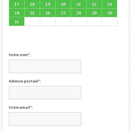
17
18
19
20
21
22
23
24
25
26
27
28
29
30
31
Votre nom*:
Adresse postale*:
Votre email*: