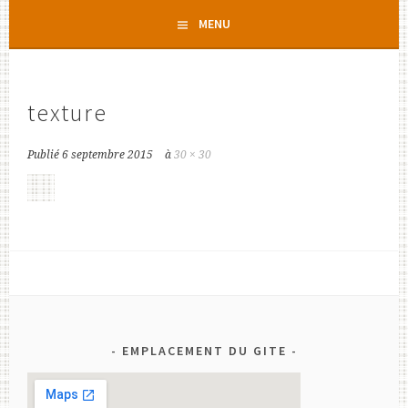
Aller
MENU
au
contenu
principal
texture
Publié
6 septembre 2015
à
30 × 30
EMPLACEMENT DU GITE